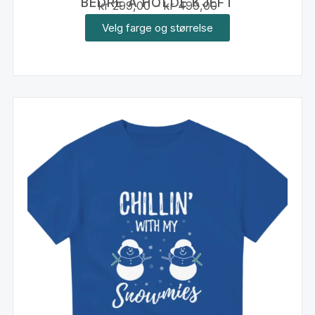
BEDRE Å HOLDE KJEFT
kr
299,00
–
kr
499,00
Velg farge og størrelse