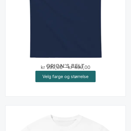
ORION’S BELT
kr
299,00
–
kr
499,00
Velg farge og størrelse