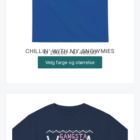
CHILLIN’ WITH MY SNOWMIES
kr
299,00
–
kr
499,00
Velg farge og størrelse