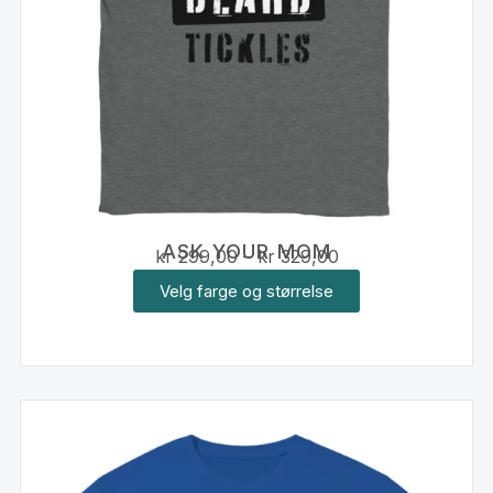
ASK YOUR MOM
kr
299,00
–
kr
329,00
Velg farge og størrelse