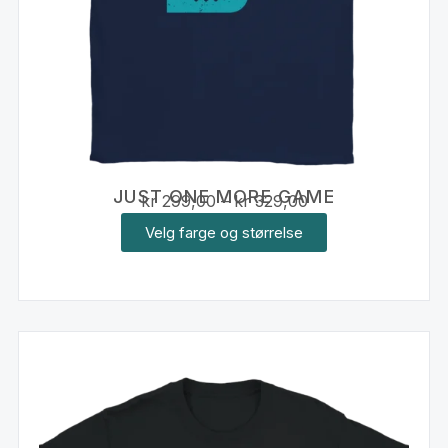
JUST ONE MORE GAME
kr
299,00
–
kr
329,00
Velg farge og størrelse