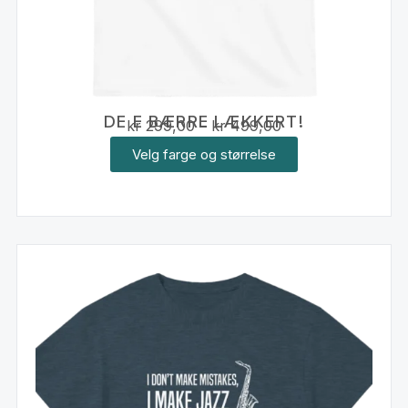
DE E BÆRRE LÆKKERT!
kr
299,00
–
kr
499,00
Velg farge og størrelse