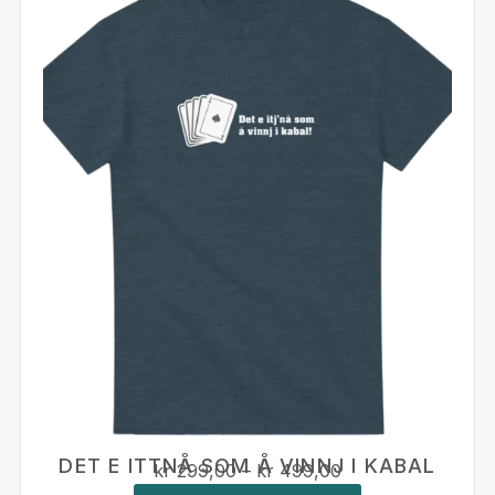
DET E ITTNÅ SOM Å VINNJ I KABAL
kr
299,00
–
kr
499,00