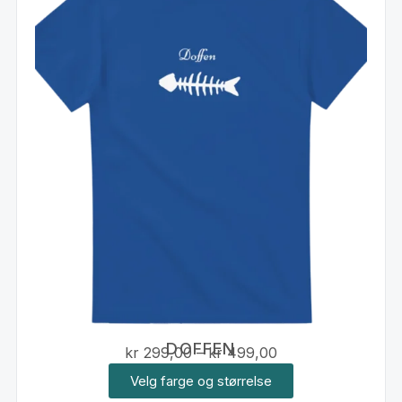
DOFFEN
kr
299,00
–
kr
499,00
Velg farge og størrelse