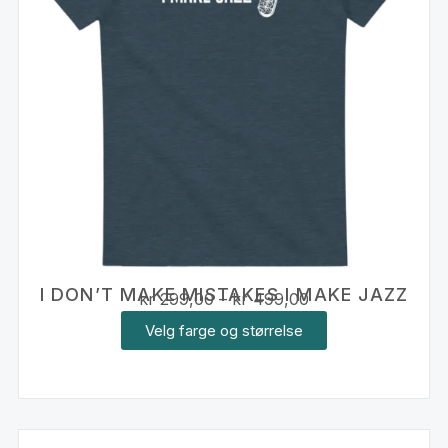
I DON’T MAKE MISTAKES I MAKE JAZZ
kr
299,00
–
kr
499,00
Velg farge og størrelse