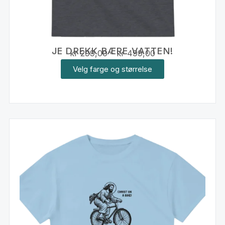
JE DREKK BÆRE VATTEN!
kr
299,00
–
kr
499,00
Velg farge og størrelse