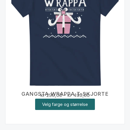
GANGSTA WRAPPA T-SKJORTE
kr
299,00
–
kr
499,00
Velg farge og størrelse