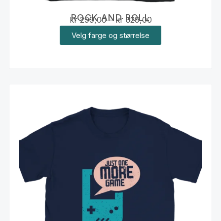
ROCK AND ROLL
kr
299,00
–
kr
329,00
Velg farge og størrelse