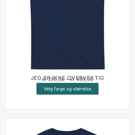
JEG ER IKKE OVERVEKTIG
kr
299,00
–
kr
499,00
Velg farge og størrelse