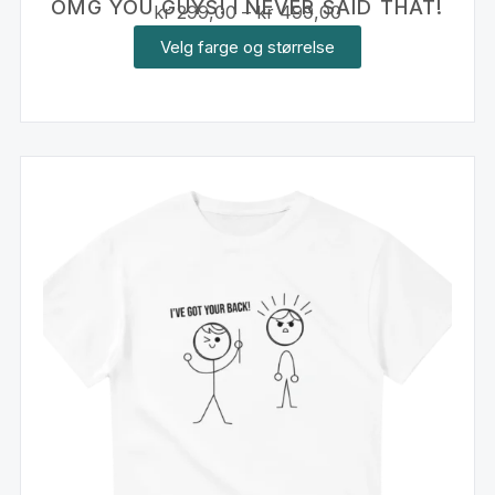
OMG YOU GUYS! I NEVER SAID THAT!
kr
299,00
–
kr
499,00
Velg farge og størrelse