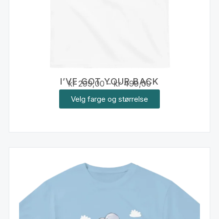
I’VE GOT YOUR BACK
kr
299,00
–
kr
499,00
Velg farge og størrelse