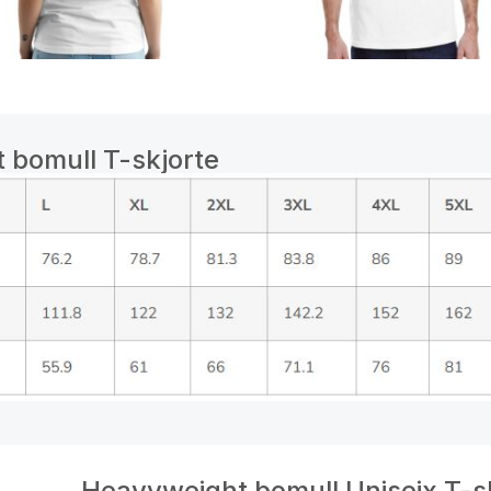
 bomull T-skjorte
Heavyweight bomull Uniseix T-s