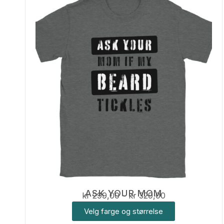
ASK YOUR MOM
kr
299,00
–
kr
329,00
Velg farge og størrelse