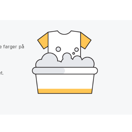
e farger på
t.