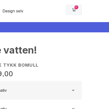
0
Design selv
 vatten!
K TYKK BOMULL
9,00