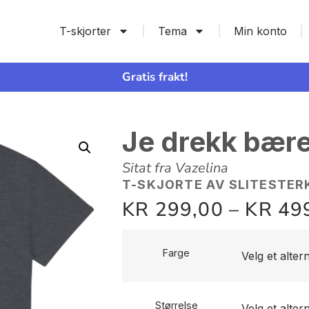
T-skjorter
Tema
Min konto
Gratis frakt!
Je drekk bære
Sitat fra Vazelina
T-SKJORTE AV SLITESTER
KR
299,00
–
KR
49
Farge
Størrelse