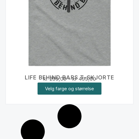
LIFE BEHIND BARS T-SKJORTE
kr
299,00
–
kr
499,00
Velg farge og størrelse