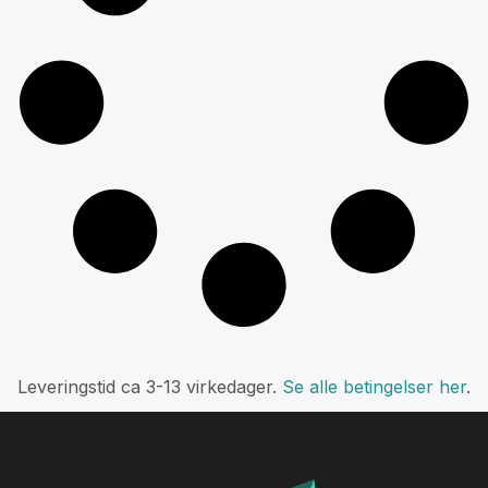
L
everingstid ca 3-
13 virkedager.
Se alle betingelser her
.