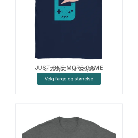
JUST ONE MORE GAME
kr
299,00
–
kr
329,00
Velg farge og størrelse