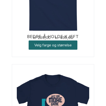
BEDRE Å HOLDE KJEFT
kr
299,00
–
kr
499,00
Velg farge og størrelse