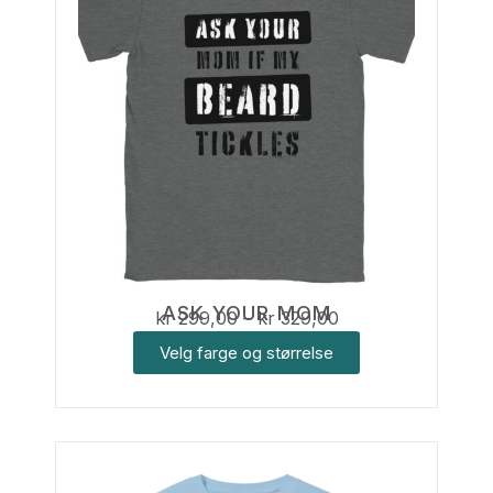
ASK YOUR MOM
kr
299,00
–
kr
329,00
Velg farge og størrelse