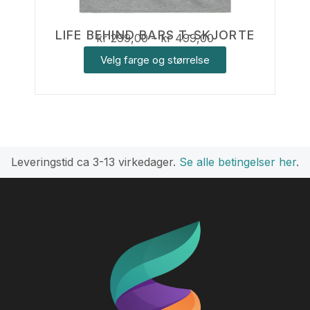
LIFE BEHIND BARS T-SKJORTE
kr
299,00
–
kr
499,00
Velg farge og størrelse
L
everingstid ca 3-
13 virkedager.
Se alle betingelser her
.