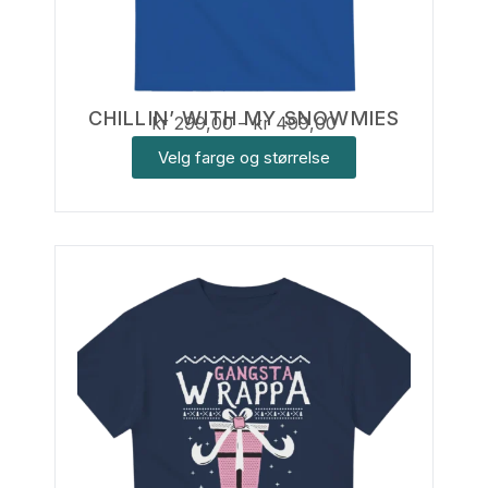
CHILLIN’ WITH MY SNOWMIES
kr
299,00
–
kr
499,00
Velg farge og størrelse