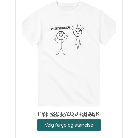
I’VE GOT YOUR BACK
kr
299,00
–
kr
499,00
Velg farge og størrelse