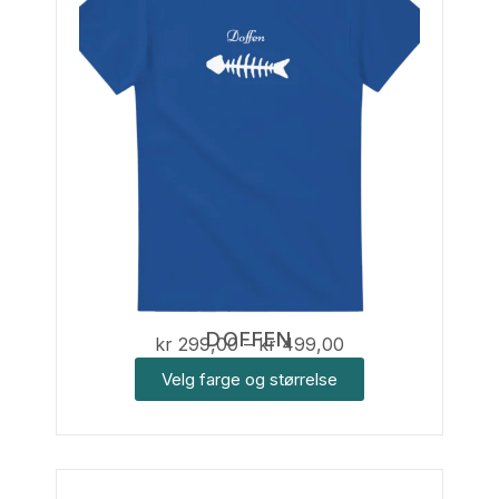
DOFFEN
kr
299,00
–
kr
499,00
Velg farge og størrelse