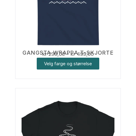
GANGSTA WRAPPA T-SKJORTE
kr
299,00
–
kr
499,00
Velg farge og størrelse