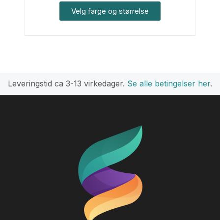
Velg farge og størrelse
L
everingstid ca 3-
13 virkedager.
Se alle betingelser her
.